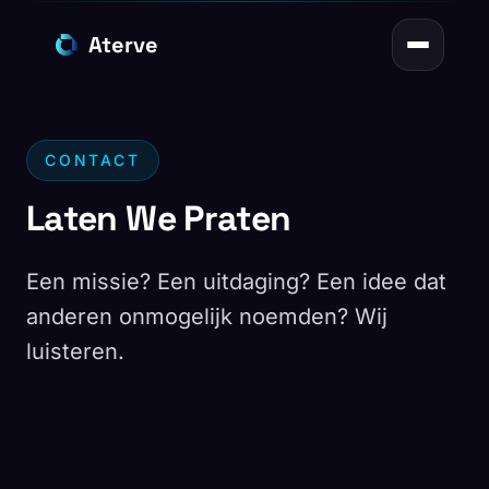
Aterve
Home
Diensten
CONTACT
Laten We Praten
Projecten
Een missie? Een uitdaging? Een idee dat
Over Ons
anderen onmogelijk noemden? Wij
luisteren.
Inzichten
Contact